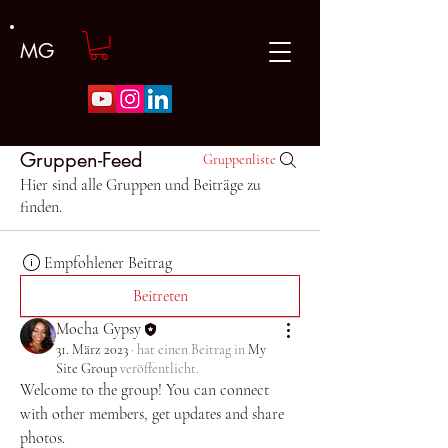
MG
Gruppen-Feed
Gruppenliste
Hier sind alle Gruppen und Beiträge zu
finden.
Empfohlener Beitrag
Beitreten
Mocha Gypsy
31. März 2023
·
hat einen Beitrag in
My
Site Group
veröffentlicht.
Welcome to the group! You can connect 
with other members, get updates and share 
photos.